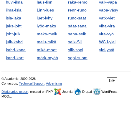
huvi-ilma
laus-linn
raka-remo
valk-vapa
ilma-Isla
Linn-lues
renn-runo
vapa-väsy
isla-jaka
luet-lyhy
runo-saat
vatk-viet
jaks-joht
lyöd-maks
säät-sana
viha-vira
joht-julk
maks-melk
sana-selk
vira-vyö
julk-kahd
melu-mikä
selk-Silj
WC l-ylei
kahd-kana
mikä-moot
silk-sopi
ylei-ystä
kand-kart
mörk-myöh
sopi-suom
© Academic, 2000-2026
18+
Contact us:
Technical Support
,
Advertising
Dictionaries export
, created on PHP,
Joomla,
Drupal,
WordPress,
MODx.