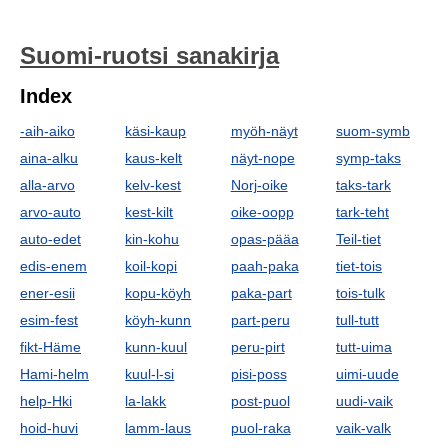
Suomi-ruotsi sanakirja
Index
-aih-aiko
käsi-kaup
myöh-näyt
suom-symb
aina-alku
kaus-kelt
näyt-nope
symp-taks
alla-arvo
kelv-kest
Norj-oike
taks-tark
arvo-auto
kest-kilt
oike-oopp
tark-teht
auto-edet
kin-kohu
opas-pääa
Teil-tiet
edis-enem
koil-kopi
paah-paka
tiet-tois
ener-esii
kopu-köyh
paka-part
tois-tulk
esim-fest
köyh-kunn
part-peru
tull-tutt
fikt-Häme
kunn-kuul
peru-pirt
tutt-uima
Hami-helm
kuul-l-si
pisi-poss
uimi-uude
help-Hki
la-lakk
post-puol
uudi-vaik
hoid-huvi
lamm-laus
puol-raka
vaik-valk